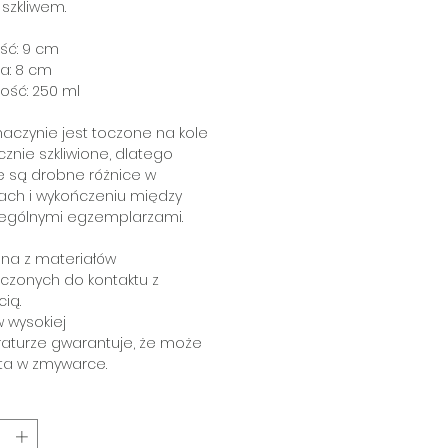
szkliwem.
ść: 9 cm
a: 8 cm
ość: 250 ml
aczynie jest toczone na kole
cznie szkliwione, dlatego
e są drobne różnice w
ach i wykończeniu między
ególnymi egzemplarzami.
na z materiałów
czonych do kontaktu z
ią.
 wysokiej
aturze gwarantuje, że może
ta w zmywarce.