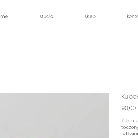
ome
studio
sklep
konta
Kube
90,00 
Kubek z
toczony
szkliwi