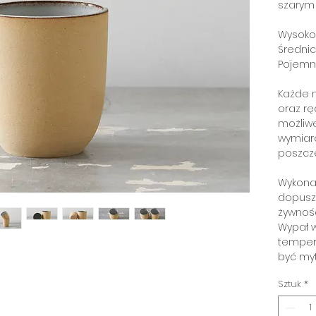
szarym 
Wysoko
Średnic
Pojemn
Każde n
oraz rę
możliw
wymiar
poszcz
Wykona
dopusz
żywnośc
Wypał w
temper
być my
Sztuk
*