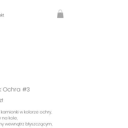
kt
k Ochra #3
Cena
zł
 kamionki w kolorze ochry,
 na kole,
ony wewnątrz błyszczącym,