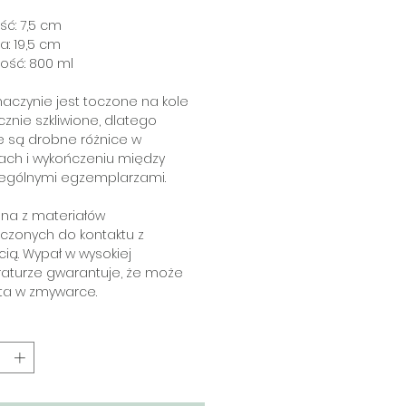
ć: 7,5 cm
a: 19,5 cm
ość: 800 ml
aczynie jest toczone na kole
cznie szkliwione, dlatego
e są drobne różnice w
ach i wykończeniu między
ególnymi egzemplarzami.
na z materiałów
czonych do kontaktu z
ią. Wypał w wysokiej
aturze gwarantuje, że może
ta w zmywarce.