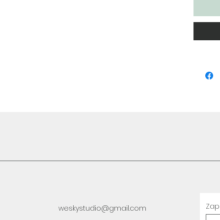
Zapi
weskystudio@gmail.com