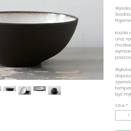
Wysokoś
Średnic
Pojemn
Każde n
oraz rę
możliw
wymiar
poszcz
Wykona
dopusz
żywnośc
temper
być my
Sztuk
*