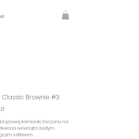
kt
 Classic Brownie #3
Cena
zł
 brązowej kamionki, toczona na
zkliwiona wewnątrz białym,
ącym szkliwem.