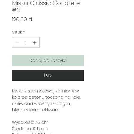
Miska Classic Concrete
#3
Cena
120,00 zł
Sztuk
*
Dodaj do koszyka
Kup
Miska z szamotowej kamionki w
kolorze betonu toczona na kole,
szkliwiona wewnątrz białym,
błyszczącym szkliwem.
Wysokość: 7,5 cm
Średnica: 19,5 cm