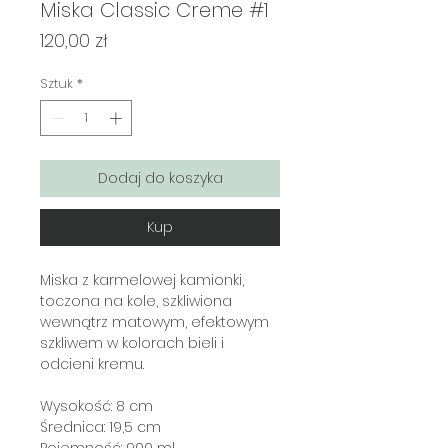
Miska Classic Creme #1
Cena
120,00 zł
Sztuk
*
Dodaj do koszyka
Kup
Miska z karmelowej kamionki,
toczona na kole, szkliwiona
wewnątrz matowym, efektowym
szkliwem w kolorach bieli i
odcieni kremu.
Wysokość: 8 cm
Średnica: 19,5 cm
Pojemność: 900 ml