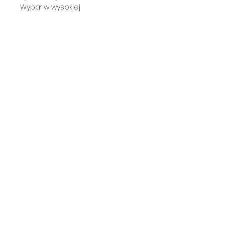
Wypał w wysokiej
temperaturze gwarantuje, że
może być myty w zmywarce.
Zapisz się na newsletter.
Zapisz się
Regulamin Sklepu
Polityka prywatności
Płatności i dostawa