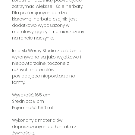
zatrzymać większe liście herbaty.
Dla preferujących bardzo
klarowną herbatę czajnik jest
dodatkowo wyposażony w
metalowy, gęsty filtr umieszczany
na rancie naczynia.
Imbryki Wesky Studio z założenia
wykonywane są jako wyjątkowe i
niepowtarzalne, toczone z
różnych materiałów i
posiadające niepowtarzalne
formy.
Wysokość: 16.5 cm
Średnica: 9 cm
Pojemność: 550 ml
Wykonany z materiałów
dopuszczonych do kontaktu z
żywnością.