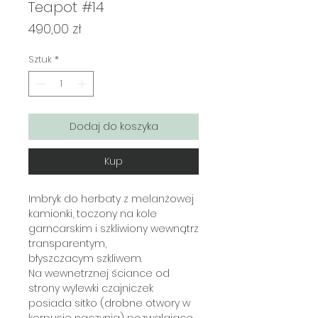
Teapot #14
Cena
490,00 zł
Sztuk
*
Dodaj do koszyka
Kup
Imbryk do herbaty z melanżowej
kamionki, toczony na kole
garncarskim i szkliwiony wewnątrz
transparentym,
błyszczacym szkliwem.
Na wewnetrznej ściance od
strony wylewki czajniczek
posiada sitko (drobne otwory w
korpusie naczynia) pozwalajace