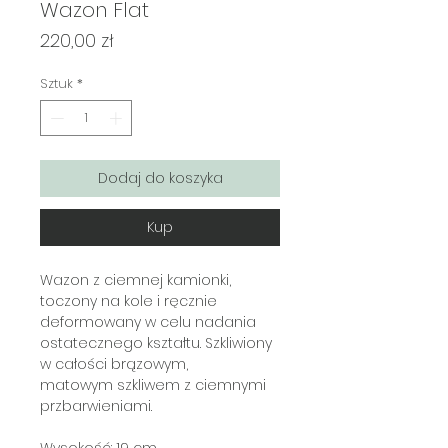
Wazon Flat
Cena
220,00 zł
Sztuk
*
Dodaj do koszyka
Kup
Wazon z ciemnej kamionki,
toczony na kole i ręcznie
deformowany w celu nadania
ostatecznego kształtu. Szkliwiony
w całości brązowym,
matowym szkliwem z ciemnymi
przbarwieniami.
Wysokość: 19 cm