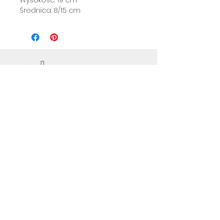
Średnica: 8/15 cm
Zapisz się na newsletter.
Zapisz się
Regulamin Sklepu
Polityka prywatności
Płatności i dostawa
© 2020 Wesky Studio